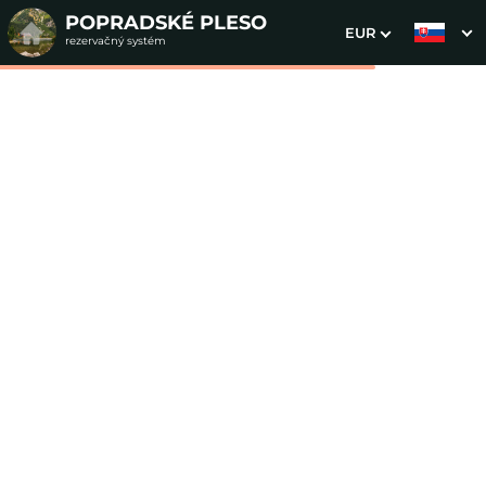
POPRADSKÉ PLESO
EUR
rezervačný systém
1. Výber pobytu
2. Doplnkové služby
3. Vaše údaje
Podkrovná trojlôžková
izba
Dátum príchodu
Dátum odchodu
Prosím vyberte
Prosím vyberte
Inšpirujte sa akciovými pobytmi