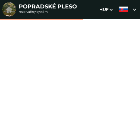
POPRADSKÉ PLESO
HUF
rezervačný systém
1. Výber pobytu
2. Doplnkové služby
3. Vaše údaje
Podkrovná trojlôžková
izba
Dátum príchodu
Dátum odchodu
Prosím vyberte
Prosím vyberte
Inšpirujte sa akciovými pobytmi