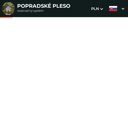
POPRADSKÉ PLESO
PLN
rezervačný systém
1. Výber pobytu
2. Doplnkové služby
3. Vaše údaje
Podkrovná trojlôžková
izba
Dátum príchodu
Dátum odchodu
Prosím vyberte
Prosím vyberte
Inšpirujte sa akciovými pobytmi