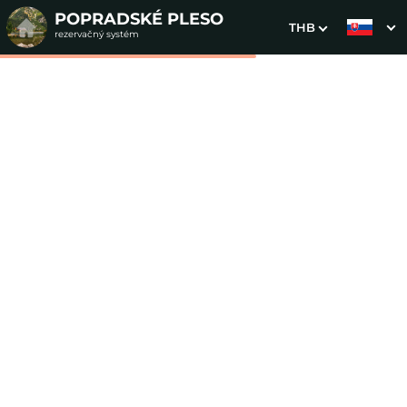
POPRADSKÉ PLESO
THB
rezervačný systém
1. Výber pobytu
2. Doplnkové služby
3. Vaše údaje
Podkrovná trojlôžková
izba
Dátum príchodu
Dátum odchodu
Prosím vyberte
Prosím vyberte
Inšpirujte sa akciovými pobytmi