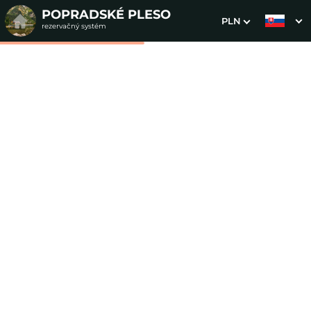
POPRADSKÉ PLESO
PLN
rezervačný systém
1. Výber pobytu
2. Doplnkové služby
3. Vaše údaje
Štvorlôžková izba s
výhľadom (bez kúpeľne)
Dátum príchodu
Dátum odchodu
Prosím vyberte
Prosím vyberte
Inšpirujte sa akciovými pobytmi