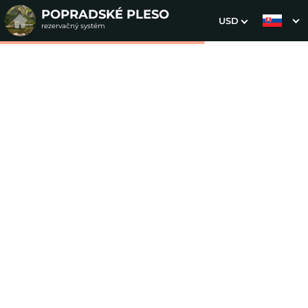
POPRADSKÉ PLESO
USD
rezervačný systém
1. Výber pobytu
2. Doplnkové služby
3. Vaše údaje
Štvorlôžková izba
Dátum príchodu
Dátum odchodu
Prosím vyberte
Prosím vyberte
Inšpirujte sa akciovými pobytmi