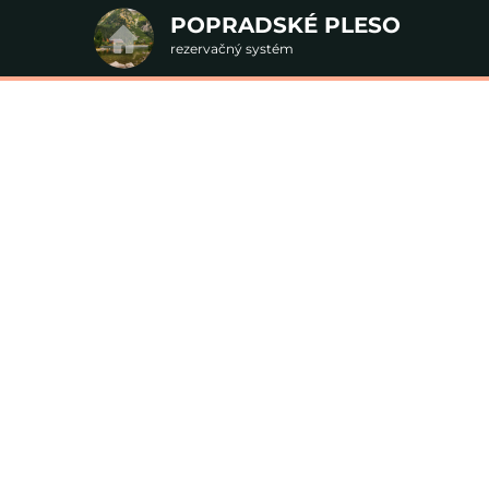
POPRADSKÉ PLESO
rezervačný systém
2. Doplnkové služby
u
rte
Pr
nšpirujte sa akciovými pobyt
Cena od
0 EUR
C