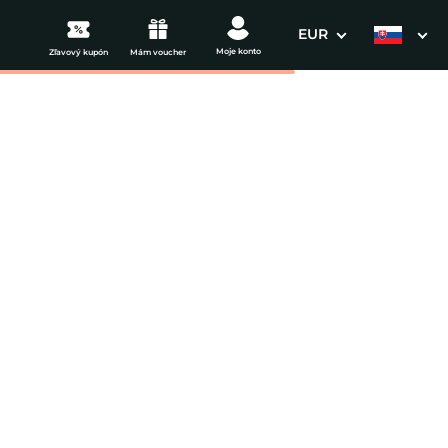
EUR
Moje konto
Zľavový kupón
Mám voucher
3. Vaše údaje
Dátum odchodu
osím vyberte
mi
ena od
216 EUR
izba/noc