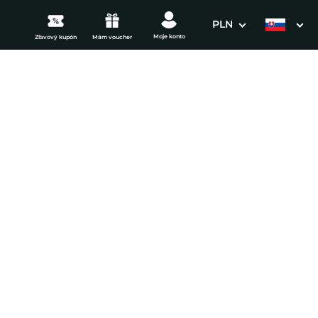
PLN
Moje konto
Zľavový kupón
Mám voucher
3. Vaše údaje
Dátum odchodu
osím vyberte
mi
ena od
216 EUR
izba/noc