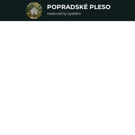
POPRADSKÉ PLESO
rezervačný systém
2. Doplnkové služby
u
rte
Pr
nšpirujte sa akciovými pobyt
Cena od
0 EUR
C