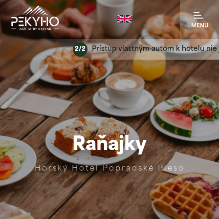
MENU
Prístup vlastným autom k hotelu nie je mo
2/2
Raňajky
Horský Hotel Popradské Pleso