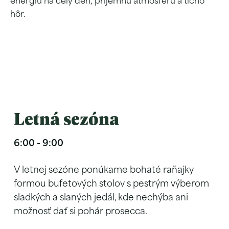
energiu na celý deň, príjemnú atmosféru a ticho
hôr.
Letná sezóna
6:00 - 9:00
V letnej sezóne ponúkame bohaté raňajky
formou bufetových stolov s pestrým výberom
sladkých a slaných jedál, kde nechýba ani
možnosť dať si pohár prosecca.