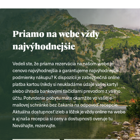
Priamo na webe vždy
najvýhodnejšie
Vedeli ste, že priama rezervácia na našom webe je
cenovo najvýhodnejšia a garantujeme najvýhodnejšie
podmienky nákupu? K dispozícii je zabezpečná online
platba kartou (nikdy si neukladáme údaje vašej karty)
alebo úhrada bankovými tlačidlami prevodom z vášho
účtu. Potvrdenie pobytu máte okamžite vo vašej e-
mailovej schránke bez čakania na odpoveď recepcie.
Aktuálna dostupnosť izieb a lôžok je vždy online na webe
a aj naša recepcia si ceny a dostupnosti overuje tu.
Neváhajte, rezervujte.