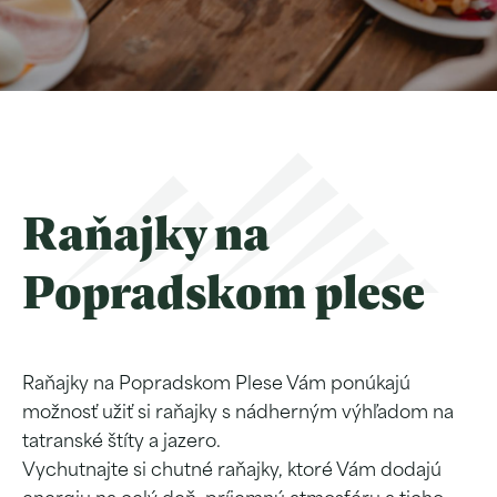
Raňajky na
Popradskom plese
Raňajky na Popradskom Plese Vám ponúkajú
možnosť užiť si raňajky s nádherným výhľadom na
Après-ski & PEKYHO
Chata pod Soliskom
tatranské štíty a jazero.
Restaurant
Vychutnajte si chutné raňajky, ktoré Vám dodajú
Zobraziť
Zobraziť