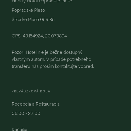
Horský Hotel Popradské Pleso
Popradské Pleso
Štrbské Pleso 059 85
GPS: 49.154924, 20.079894
Pozor! Hotel nie je bežne dostupný
vlastným autom. V prípade potrebného
transferu nás prosím kontaktujte vopred.
PREVÁDZKOVÁ DOBA
Recepcia a Reštaurácia
06:00 - 22:00
Raňajky