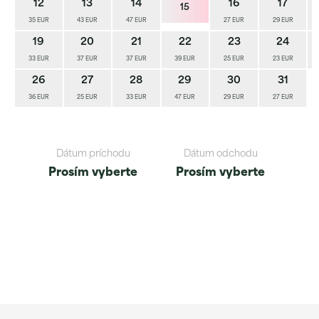
12
13
14
16
17
15
35 EUR
43 EUR
47 EUR
27 EUR
29 EUR
19
20
21
22
23
24
33 EUR
37 EUR
37 EUR
39 EUR
25 EUR
23 EUR
26
27
28
29
30
31
36 EUR
25 EUR
33 EUR
47 EUR
29 EUR
27 EUR
Dátum príchodu
Dátum odchodu
Prosím vyberte
Prosím vyberte