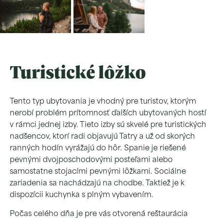
Turistické lôžko
Tento typ ubytovania je vhodný pre turistov, ktorým
nerobí problém prítomnosť ďalších ubytovaných hostí
v rámci jednej izby. Tieto izby sú skvelé pre turistických
nadšencov, ktorí radi objavujú Tatry a už od skorých
ranných hodín vyrážajú do hôr. Spanie je riešené
pevnými dvojposchodovými posteľami alebo
samostatne stojacími pevnými lôžkami. Sociálne
zariadenia sa nachádzajú na chodbe. Taktiež je k
dispozícii kuchynka s plným vybavením.
Počas celého dňa je pre vás otvorená reštaurácia