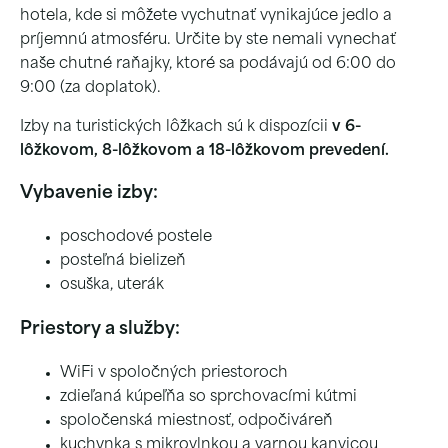
hotela, kde si môžete vychutnať vynikajúce jedlo a
príjemnú atmosféru. Určite by ste nemali vynechať
naše chutné raňajky, ktoré sa podávajú od 6:00 do
9:00 (za doplatok).
Izby na turistických lôžkach sú k dispozícii
v 6-
lôžkovom, 8-lôžkovom a 18-lôžkovom prevedení.
Vybavenie izby:
poschodové postele
posteľná bielizeň
osuška, uterák
Priestory a služby:
WiFi v spoločných priestoroch
zdieľaná kúpeľňa so sprchovacími kútmi
spoločenská miestnosť, odpočiváreň
kuchynka s mikrovlnkou a varnou kanvicou