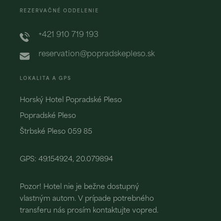
REZERVAČNÉ ODDELENIE
+421 910 719 193
reservation@popradskepleso.sk
LOKALITA A GPS
Horský Hotel Popradské Pleso
Popradské Pleso
Štrbské Pleso 059 85
GPS: 49.154924, 20.079894
Pozor! Hotel nie je bežne dostupný
vlastným autom. V prípade potrebného
transferu nás prosím kontaktujte vopred.