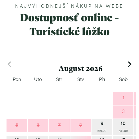
NAJVÝHODNEJŠÍ NÁKUP NA WEBE
Dostupnosť online -
Turistické lôžko
August 2026
Pon
Uto
Str
Štv
Pia
Sob
1
3
9
10
5
6
7
8
29 EUR
45 EUR