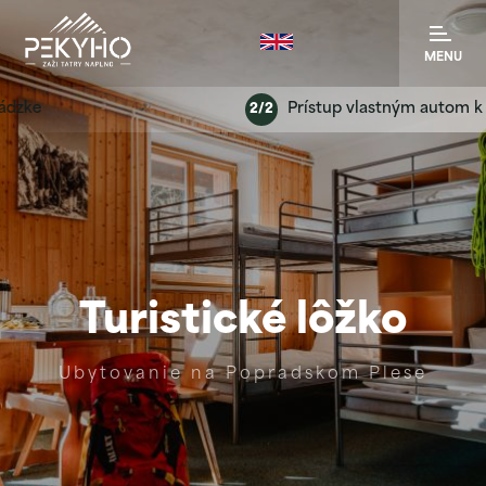
MENU
Prístup vlastným autom k hotel
2/2
Turistické lôžko
Ubytovanie na Popradskom Plese