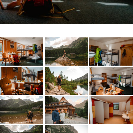
Après-ski & PEKYHO
Chata pod Soliskom
Restaurant
Zobraziť
Zobraziť